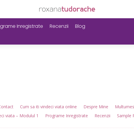
grame Inregistrate
Recenzii
Blog
e
Contact
Cum sa iti vindeci viata online
Despre Mine
Multumesc
deci viata – Modulul 1
Programe Inregistrate
Recenzii
Sample 