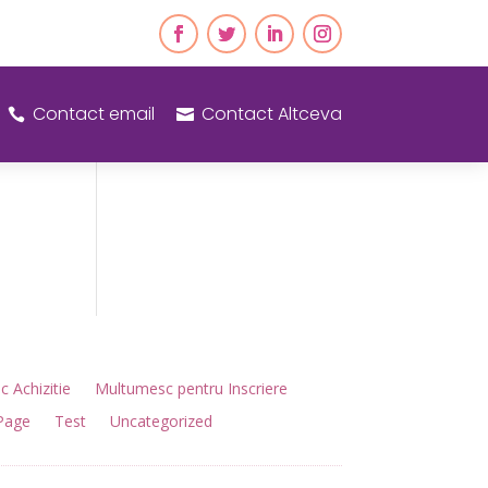
Contact email
Contact Altceva


 Achizitie
Multumesc pentru Inscriere
Page
Test
Uncategorized